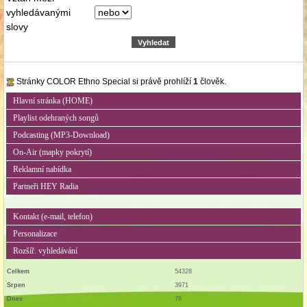
vyhledávanými
slovy
Stránky COLOR Ethno Special si právě prohlíží
1
člověk.
Hlavní stránka (HOME)
Playlist odehraných songů
Podcasting (MP3-Download)
On-Air (mapky pokrytí)
Reklamní nabídka
Partneři HEY Radia
Kontakt (e-mail, telefon)
Personalizace
Rozšíř. vyhledávání
Celkem
54328
Srpen
3971
Dnes
78