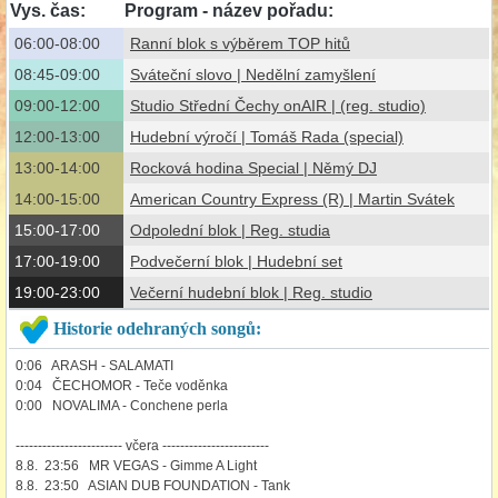
Vys. čas:
Program - název pořadu:
06:00-08:00
Ranní blok s výběrem TOP hitů
08:45-09:00
Sváteční slovo | Nedělní zamyšlení
09:00-12:00
Studio Střední Čechy onAIR | (reg. studio)
12:00-13:00
Hudební výročí | Tomáš Rada (special)
13:00-14:00
Rocková hodina Special | Němý DJ
14:00-15:00
American Country Express (R) | Martin Svátek
15:00-17:00
Odpolední blok | Reg. studia
17:00-19:00
Podvečerní blok | Hudební set
19:00-23:00
Večerní hudební blok | Reg. studio
Historie odehraných songů:
0:06 ARASH - SALAMATI
0:04 ČECHOMOR - Teče voděnka
0:00 NOVALIMA - Conchene perla
------------------------ včera ------------------------
8.8. 23:56 MR VEGAS - Gimme A Light
8.8. 23:50 ASIAN DUB FOUNDATION - Tank