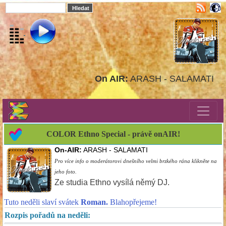
On AIR:
ARASH - SALAMATI
COLOR Ethno Special - právě onAIR!
On-AIR:
ARASH - SALAMATI
Pro více info o moderátorovi dnešního velmi brzkého rána klikněte na
jeho foto.
Ze studia Ethno vysílá němý DJ.
Tuto neděli slaví svátek
Roman.
Blahopřejeme!
Rozpis pořadů na neděli: