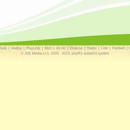
řady
|
Hudba
|
PlayListy
|
Mp3
|
on-Air
|
Diskuse
|
Radio
|
Lidé
|
Partneři
|
© JOE Media s.r.o. 2005 - 2023, phpRS redakční systém