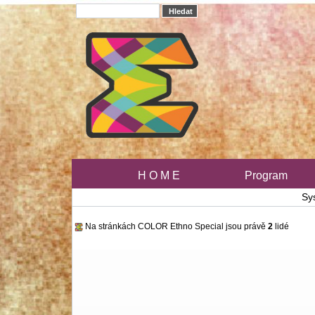
H O M E
Program
Sy
Na stránkách COLOR Ethno Special jsou právě
2
lidé