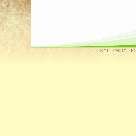
|
Home
|
Program
|
Po