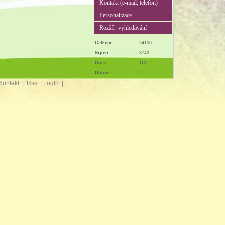
Kontakt (e-mail, telefon)
Personalizace
Rozšíř. vyhledávání
Celkem
54106
Srpen
3749
Dnes
119
Online
2
Kontakt
|
Rss
|
LogIn
|