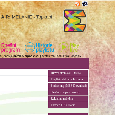
 AIR:
MELANIE - Topkapi
al, dnes je
pátek 7. srpna 2026
| svátek má Lada, zítra Soběslav
Hlavní stránka (HOME)
Playlist odehraných songů
Podcasting (MP3-Download)
On-Air (mapky pokrytí)
Reklamní nabídka
Partneři HEY Radia