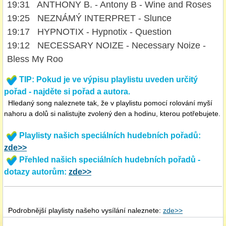
19:31 ANTHONY B. - Antony B - Wine and Roses
19:25 NEZNÁMÝ INTERPRET - Slunce
19:17 HYPNOTIX - Hypnotix - Question
19:12 NECESSARY NOIZE - Necessary Noize -
Bless My Roo
19:08 GREGORY ISAACS - Gregory Isaacs - Oh
TIP: Pokud je ve výpisu playlistu uveden určitý
What a Fee
pořad - najděte si pořad a autora.
19:05 ISRAËL VIBRATION - Trouble
Hledaný song naleznete tak, že v playlistu pomocí rolování myší
19:02 05 OLDER BABES - 05 Older Babes
nahoru a dolů si nalistujte zvolený den a hodinu, kterou potřebujete.
18:55 ORGANIC GROOVES - Sutukung
Playlisty našich speciálních hudebních pořadů:
18:51 BUJU BANTON - Buju Banton - Destiny
zde>>
18:48 ARASH - Tike Tike Kardi
Přehled našich speciálních hudebních pořadů -
18:43 MIKE OLDFIELD - Resolution
dotazy autorům:
zde>>
18:40 SANTANA - Hannibal
18:36 THIEVERY CORPORATION - Un Simple
Historie (A Simple S
Podrobnější playlisty našeho vysílání naleznete:
zde>>
18:29 MAFIKIZOLO - Bangradesh