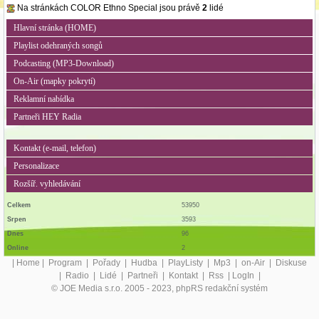
Na stránkách COLOR Ethno Special jsou právě
2
lidé
18:25 NEIL YOUNG - The Great Divide
Hlavní stránka (HOME)
18:22 AFRICAN RHYTHM TRAVELLERS -
Playlist odehraných songů
Khululuma
Podcasting (MP3-Download)
18:18 REGGAE ROAD BLOCK - Issac Blackman
On-Air (mapky pokrytí)
- To The Ceilin
Reklamní nabídka
18:13 ACOUSTIC ALCHEMY - Until Always
Partneři HEY Radia
18:10 PULP - Something Changed
18:05 OTTO - BOB - Bob
Kontakt (e-mail, telefon)
18:00 LOOP GURU - Sun
Personalizace
Rozšíř. vyhledávání
17:56 Get It Of
17:48 REMEDIOS - Baghdad Cafe
Celkem
53950
Srpen
3593
17:42 STING - DESERT ROSE - Sting - Desert
Dnes
96
Rose
Online
2
17:37 UP, BUSTLE AND OUT - Silks, Perfumes
|
Home
|
Program
|
Pořady
|
Hudba
|
PlayListy
|
Mp3
|
on-Air
|
Diskuse
|
Radio
|
Lidé
|
Partneři
|
Kontakt
|
Rss
|
LogIn
|
and Gold
© JOE Media s.r.o. 2005 - 2023, phpRS redakční systém
17:32 THE LOST FINGERS - Careless Whisper -